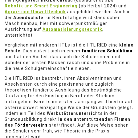
Fertigungstechnik/Leichtbau
(auslaufend) bzw.
Robotik und Smart Engineering
(ab Herbst 2024) und
Agrar- und Umwelttechnik
ausgebildet werden. Auch in
der
Abendschule
für Berufstätige wird klassischer
Maschinenbau, hier mit schwerpunktmäßiger
Ausrichtung auf
Automatisierungstechnik
,
unterrichtet.
Verglichen mit anderen HTLs ist die HTL RIED eine
kleine
Schule
. Dies äußert sich in einem
familiären Schulklima
und hat den Vorteil, dass sich die Schülerinnen und
Schüler der ersten Klassen rasch und ohne Probleme in
die neue Schulgemeinschaft einleben.
Die HTL RIED ist bestrebt, ihren Absolventinnen und
Absolventen durch eine praxisnahe und zugleich
theoretisch fundierte Ausbildung das bestmögliche
Rüstzeug für den Einstieg in Beruf oder Studium
mitzugeben. Bereits im ersten Jahrgang wird hierfür auf
österreichweit einzigartige Weise der Grundstein gelegt,
indem ein Teil des
Werkstättenunterrichts
in der
Grundausbildung direkt
in den unterstützenden Firmen
des
Fördervereins
stattfindet. Auf diese Weise sehen
die Schüler sehr früh, wie Theorie in die Praxis
umgesetzt wird.