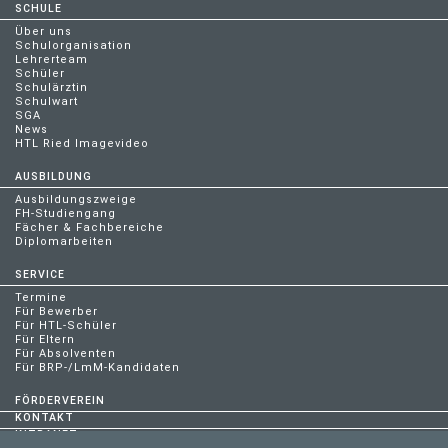
SCHULE
Über uns
Schulorganisation
Lehrerteam
Schüler
Schulärztin
Schulwart
SGA
News
HTL Ried Imagevideo
AUSBILDUNG
Ausbildungszweige
FH-Studiengang
Fächer & Fachbereiche
Diplomarbeiten
SERVICE
Termine
Für Bewerber
Für HTL-Schüler
Für Eltern
Für Absolventen
Für BRP-/LmM-Kandidaten
FÖRDERVEREIN
KONTAKT
INTRANET