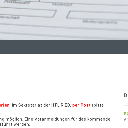
E
D
erien
im Sekretariat der HTL RIED,
per Post
(bitte
F
dung möglich. Eine Voranmeldungen für das kommende
A
geführt werden.