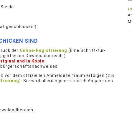
Sie da:
I
An
Me
iat geschlossen.)
CHICKEN SIND
druck der
Online-Registrierung
(Eine Schritt-für-
g gibt es im Downloadbereich.)
riginal und in Kopie
tsbürgerschaftsnachweises
 vor dem offiziellen Anmeldezeitraum erfolgen (z.B.
strierung
). Sie wird allerdings erst durch Abgabe des
ownloadbereich.