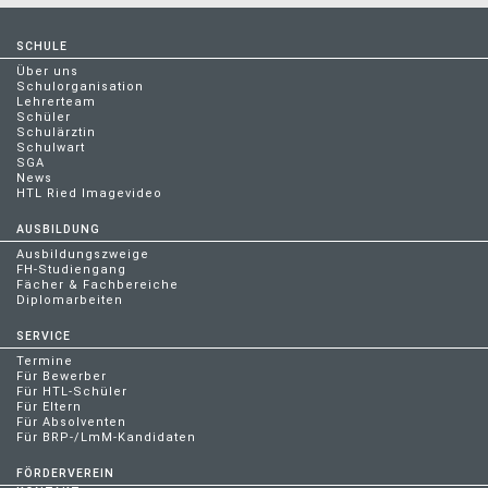
SCHULE
Über uns
Schulorganisation
Lehrerteam
Schüler
Schulärztin
Schulwart
SGA
News
HTL Ried Imagevideo
AUSBILDUNG
Ausbildungszweige
FH-Studiengang
Fächer & Fachbereiche
Diplomarbeiten
SERVICE
Termine
Für Bewerber
Für HTL-Schüler
Für Eltern
Für Absolventen
Für BRP-/LmM-Kandidaten
FÖRDERVEREIN