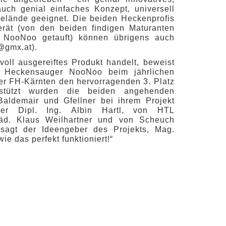
uch genial einfaches Konzept, universell
Gelände geeignet. Die beiden Heckenprofis
rät (von den beiden findigen Maturanten
 NooNoo getauft) können übrigens auch
@gmx.at).
voll ausgereiftes Produkt handelt, beweist
s Heckensauger NooNoo beim jährlichen
r FH-Kärnten den hervorragenden 3. Platz
erstützt wurden die beiden angehenden
aldemair und Gfellner bei ihrem Projekt
euer Dipl. Ing. Albin Hartl, von HTL
 Päd. Klaus Weilhartner und von Scheuch
sagt der Ideengeber des Projekts, Mag.
ie das perfekt funktioniert!“