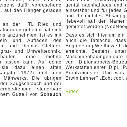
eigens dafür vorgesehene
genial nachhaltiges und a
t, auf den Hänger geladen
einsetzbar und für jedes 
und ihr mobiles Absaugge
liebevoll auf den Namen
er an der HTL Ried und
gemietet werden (NooNoo
aturanten gebeten hat sich
ms anzunehmen, ist es mit
Dass es sich hier um ein 
meln und Aufladen des
auch die Tatsache, das
air und Thomas Gfellner,
Engineering-Wettbewerb de
grar- und Umwelttechnik,
erreichte. Bestens unt
 bauten eine mobile
Maschinenbauingenieure B
n lassen kann. Auf echte
von Diplomarbeits-Betr
n sie dazu einen alten
Werkstättenlehrer Dipl.
Baujahr 1972) und den
Aurolzmünster. Und was 
er Mähwerks. Die übrigen
Erwin Lehner? „Echt cool, w
 der Saugschlauch und der
ernbedienung steuerbare
Video
einem Gutteil von
Scheuch