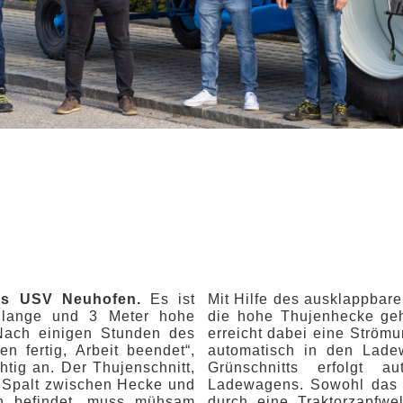
des USV Neuhofen.
Es ist
Mit Hilfe des ausklappbar
 lange und 3 Meter hohe
die hohe Thujenhecke geh
Nach einigen Stunden des
erreicht dabei eine Ström
n fertig, Arbeit beendet“,
automatisch in den Lade
chtig an. Der Thujenschnitt,
Grünschnitts erfolgt 
 Spalt zwischen Hecke und
Ladewagens. Sowohl das 
n befindet, muss mühsam
durch eine Traktorzapfwel