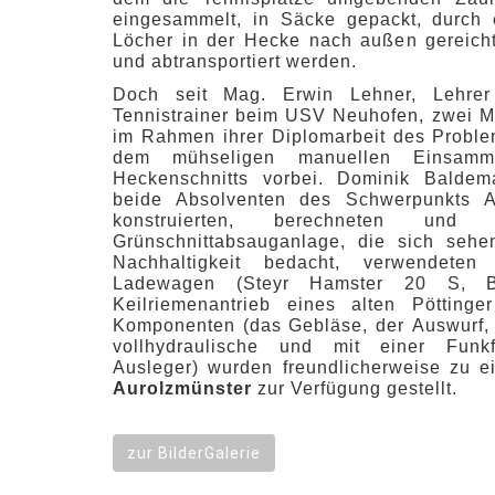
eingesammelt, in Säcke gepackt, durch 
Löcher in der Hecke nach außen gereich
und abtransportiert werden.
Doch seit Mag. Erwin Lehner, Lehr
Tennistrainer beim USV Neuhofen, zwei M
im Rahmen ihrer Diplomarbeit des Proble
dem mühseligen manuellen Einsam
Heckenschnitts vorbei. Dominik Baldem
beide Absolventen des Schwerpunkts A
konstruierten, berechneten und
Grünschnittabsauganlage, die sich sehe
Nachhaltigkeit bedacht, verwendete
Ladewagen (Steyr Hamster 20 S, 
Keilriemenantrieb eines alten Pötting
Komponenten (das Gebläse, der Auswurf,
vollhydraulische und mit einer Funkf
Ausleger) wurden freundlicherweise zu 
Aurolzmünster
zur Verfügung gestellt.
zur BilderGalerie