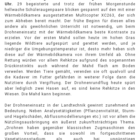
Uhr.
29 begeisterte und trotz der frühen Morgenstunde
hellwache Schüleraugenpaare blicken gespannt auf den mit einer
Wärmebildkamera ausgestatteten Multicopter XC263, der sich
zum Abheben bereit macht. Der frühe Beginn für diesen alles
andere als gewöhnlichen Unterricht ist notwendig, um beim
Drohneneinsatz mit der Wärmebildkamera beste Kontraste zu
erzielen. Vor der ersten Mahd sollen heute im hohen Gras
liegende Wildtiere aufgespürt und gerettet werden, und je
niedriger die Umgebungstemperatur ist, desto mehr heben sich
diese auf der Wärmebildkamera von ihrem Umfeld ab. Ohne
Rettung würden vor allem Rehkitze aufgrund des sogenannten
Drückinstinkts auch während der Mahd flach am Boden
verweilen. Werden Tiere gemäht, verenden sie oft qualvoll und
die Kadaver im Futter gefährden in weiterer Folge dann die
Nutztiere durch Vergiftung. Der Drohnenrundflug heute spürt
aber lediglich zwei Hasen auf, es sind keine Rehkitze in den
Wiesen. Die Mahd kann beginnen.
Der Drohneneinsatz in der Landtechnik gewinnt zunehmend an
Bedeutung. Neben Analysetätigkeiten (Pflanzenvitalität, Sturm-
und Hagelschäden, Abflussmodellierungen etc.) ist vor allem die
Nützlingsausbringung ein äußerst zukunftsträchtiges Thema.
„Drohnen haben gegenüber klassischen Zugmaschinen den
großen Vorteil, dass sie sowohl im fortgeschrittenen
Vegetationsstadium als auch bei ungünstigen