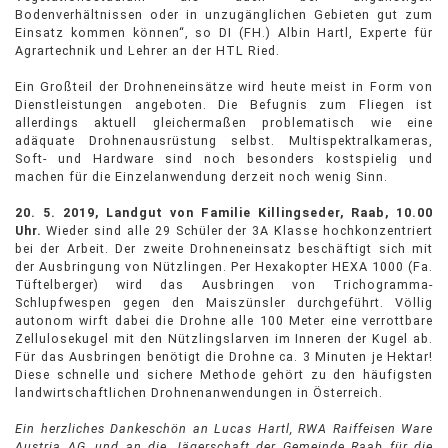
Bodenverhältnissen oder in unzugänglichen Gebieten gut zum
Einsatz kommen können“, so DI (FH.) Albin Hartl, Experte für
Agrartechnik und Lehrer an der HTL Ried.
Ein Großteil der Drohneneinsätze wird heute meist in Form von
Dienstleistungen angeboten. Die Befugnis zum Fliegen ist
allerdings aktuell gleichermaßen problematisch wie eine
adäquate Drohnenausrüstung selbst. Multispektralkameras,
Soft- und Hardware sind noch besonders kostspielig und
machen für die Einzelanwendung derzeit noch wenig Sinn.
20. 5. 2019, Landgut von Familie Killingseder, Raab, 10.00
Uhr.
Wieder sind alle 29 Schüler der 3A Klasse hochkonzentriert
bei der Arbeit. Der zweite Drohneneinsatz beschäftigt sich mit
der Ausbringung von Nützlingen. Per Hexakopter HEXA 1000 (Fa.
Tüftelberger) wird das Ausbringen von Trichogramma-
Schlupfwespen gegen den Maiszünsler durchgeführt. Völlig
autonom wirft dabei die Drohne alle 100 Meter eine verrottbare
Zellulosekugel mit den Nützlingslarven im Inneren der Kugel ab.
Für das Ausbringen benötigt die Drohne ca. 3 Minuten je Hektar!
Diese schnelle und sichere Methode gehört zu den häufigsten
landwirtschaftlichen Drohnenanwendungen in Österreich.
Ein herzliches Dankeschön an Lucas Hartl, RWA Raiffeisen Ware
Austria AG, und an die Jägerschaft der Gemeinde Raab für die