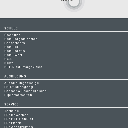
SCHULE
Über uns
Schulorganisation
Lehrerteam
Schüler
Schulärztin
Schulwart
SGA
News
HTL Ried Imagevideo
AUSBILDUNG
Ausbildungszweige
FH-Studiengang
Fächer & Fachbereiche
Diplomarbeiten
SERVICE
Termine
Für Bewerber
Für HTL-Schüler
Für Eltern
Für Absolventen