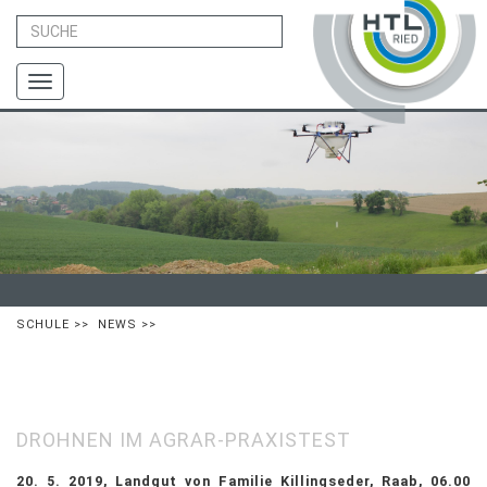
Toggle
navigation
SCHULE
>>
NEWS
>>
DROHNEN IM AGRAR-PRAXISTEST
20. 5. 2019, Landgut von Familie Killingseder, Raab, 06.00