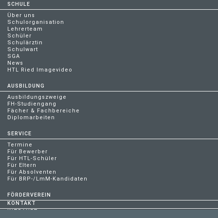
SCHULE
Über uns
Schulorganisation
Lehrerteam
Schüler
Schulärztin
Schulwart
SGA
News
HTL Ried Imagevideo
AUSBILDUNG
Ausbildungszweige
FH-Studiengang
Fächer & Fachbereiche
Diplomarbeiten
SERVICE
Termine
Für Bewerber
Für HTL-Schüler
Für Eltern
Für Absolventen
Für BRP-/LmM-Kandidaten
FÖRDERVEREIN
KONTAKT
INTRANET