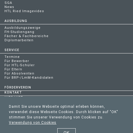
SGA
News
HTL Ried Imagevideo
AUSBILDUNG
Ausbildungszweige
FH-Studiengang
Fächer & Fachbereiche
Diplomarbeiten
SERVICE
Termine
Für Bewerber
Für HTL-Schüler
Für Eltern
Für Absolventen
Für BRP-/LmM-Kandidaten
FÖRDERVEREIN
KONTAKT
INTRANET
Damit Sie unsere Webseite optimal erleben können,
verwendet diese Webseite Cookies. Durch klicken auf "OK"
stimmen Sie unserer Verwendung von Cookies zu.
HTL RIED | MOLKEREISTRASSE 2 | 4910 RIED IM INNKREIS | AUSTRIA |
Verwendung von Cookies
TEL. +43 07752/88997-70 | FAX. DW 71 |
OFFICE@HTLRIED.AT
|