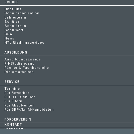
SCHULE
Über uns
Schulorganisation
Lehrerteam
Schüler
Schulärztin
Schulwart
SGA
News
HTL Ried Imagevideo
AUSBILDUNG
Ausbildungszweige
FH-Studiengang
Fächer & Fachbereiche
Diplomarbeiten
SERVICE
Termine
Für Bewerber
Für HTL-Schüler
Für Eltern
Für Absolventen
Für BRP-/LmM-Kandidaten
FÖRDERVEREIN
KONTAKT
INTRANET