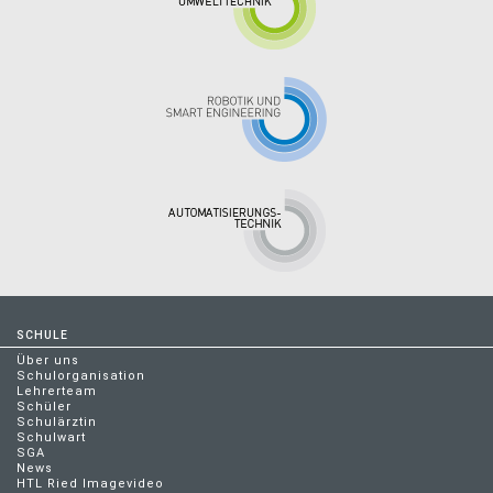
SCHULE
Über uns
Schulorganisation
Lehrerteam
Schüler
Schulärztin
Schulwart
SGA
News
HTL Ried Imagevideo