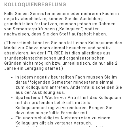
KOLLOQUIENREGELUNG
Falls Sie ein Semester in einem oder mehreren Fächern
negativ abschließen, können Sie die Ausbildung
grundsätzlich fortsetzen, müssen jedoch im Rahmen
von Semesterprüfungen („Kolloquien“) später
nachweisen, dass Sie den Stoff aufgeholt haben.
(Theoretisch könnten Sie anstatt eines Kolloquiums das
Modul zur Gänze noch einmal besuchen und positiv
absolvieren. An der HTL RIED ist dies allerdings aus
stundenplantechnischen und organisatorischen
Gründen nicht möglich bzw. unrealistisch, da nur alle 2
Jahre ein Lehrgang startet.)
In jedem negativ beurteilten Fach müssen Sie im
darauffolgenden Semester mindestens einmal
zum Kolloquium antreten. Andernfalls scheiden Sie
aus der Ausbildung aus.
Spätestens 1 Woche vor Antritt ist das Kolloquium
mit der prüfenden Lehrkraft mittels
Kolloquiumsantrag zu vereinbaren. Bringen Sie
dazu das ausgefüllte Formular mit.
Ein unentschuldigtes Nichtantreten zu einem
Kolloquium gilt als vertaner Versuch.