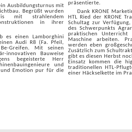
präsentierte.
ein Ausbildungsturnus mit
ichtbau. Begrüßt wurden
Dank KRONE Marketingl
ofis mit strahlendem
HTL Ried der KRONE Tra
nstruktionen in ihrer
Schultag zur Verfügung,
des Schwerpunkts Agra
praktischen Unterrich
es einen Lamborghini
Maschine arbeiten. Pr
inen Audi R8 (Fa. Pfeil,
werden eben großgesch
e-Greifen. Mit seinen
Zusätzlich zum Schultrak
är-innovativen Bauweise
gibt es diesen Herbst no
gens begeisterte Herr
Einsatz kommen die hi
hinenbauingenieure und
traditionellen HTL-Pflu
und Emotion pur für die
einer Häckselkette im Pra