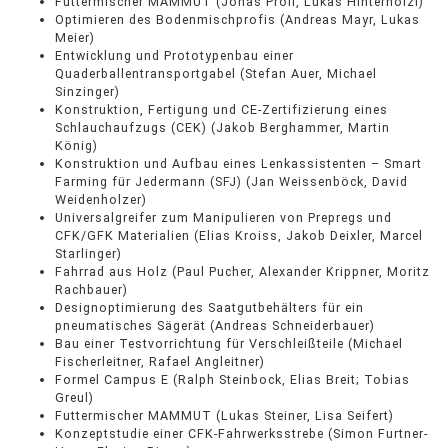
Futtermischer MAMMUT (Jonas Pröll, Lukas Hinterhölzl)
Optimieren des Bodenmischprofis (Andreas Mayr, Lukas
Meier)
Entwicklung und Prototypenbau einer
Quaderballentransportgabel (Stefan Auer, Michael
Sinzinger)
Konstruktion, Fertigung und CE-Zertifizierung eines
Schlauchaufzugs (CEK) (Jakob Berghammer, Martin
König)
Konstruktion und Aufbau eines Lenkassistenten – Smart
Farming für Jedermann (SFJ) (Jan Weissenböck, David
Weidenholzer)
Universalgreifer zum Manipulieren von Prepregs und
CFK/GFK Materialien (Elias Kroiss, Jakob Deixler, Marcel
Starlinger)
Fahrrad aus Holz (Paul Pucher, Alexander Krippner, Moritz
Rachbauer)
Designoptimierung des Saatgutbehälters für ein
pneumatisches Sägerät (Andreas Schneiderbauer)
Bau einer Testvorrichtung für Verschleißteile (Michael
Fischerleitner, Rafael Angleitner)
Formel Campus E (Ralph Steinbock, Elias Breit; Tobias
Greul)
Futtermischer MAMMUT (Lukas Steiner, Lisa Seifert)
Konzeptstudie einer CFK-Fahrwerksstrebe (Simon Furtner-