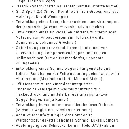
Hagn, Florian Rieger)
Plastik - Shark (Matthias Danter, Samuel Schiffelhumer)
GTO Sport 2.0 (Simon Korntner, Simon Gruber, Andreas
Holzinger, David Wenninger)
Entwicklung eines Übergabeschachtes zum Abtransport
der Rostasche (Alexander Strobl, Silvia Fischer)
Entwicklung eines universellen Antriebs zur flexibleren
Nutzung von Anbaugeräten am Hoftrac (Moritz
Donnermair, Johannes Glechner)
Optimierung der prozesssicheren Herstellung von
Querverteilungskomponenten bei pneumatischen
Drillmaschinen (Simon Pramendorfer, Leonhard
Killingseder)
Entwicklung eines Sammelwagens für genetzte und
folierte Rundballen zur Zeiteinsparung beim Laden zum
Abtransport (Maximilian Hartl, Michael Aicher)
Effizienzermittlung einer dachintegrierten
Photovoltaikanlage mit Warmluftnutzung zur
Hackguttrocknung mittels Langzeitmessung (Eva
Guggenberger, Sonja Rainer)
Entwicklung humanoider sowie tierähnlicher Roboter
(Michaela Angleitner, Nicolas Petermann)
Additive Manufacturing in der Composite
Wertschöpfungskette (Thomas Schmid, Lukas Edinger)
Ausbringung von Schneckenkorn mittels UAV (Fabian