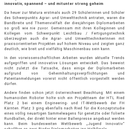
innovativ, spannend – und mitunter streng geheim
Da heuer zur Matura erstmals auch 29 Schülerinnen und Schüler
des Schwerpunkts Agrar- und Umwelttechnik antraten, waren die
Bandbreite und Themenvielfalt der diesjährigen Diplomarbeiten
so groß wie nie zuvor. Gemeinsam mit ihren Kolleginnen und
Kollegen vom Schwerpunkt Leichtbau / Fertigungstechnik
überzeugten auch die Agrar- und UmwelttechnikerInnen mit
praxisorientierten Projekten auf hohem Niveau und zeigten ganz
deutlich, wie breit und vielfältig Maschinenbau sein kann.
In den vorwissenschaftlichen Arbeiten wurden aktuelle Trends
aufgegriffen und innovative Lösungen entwickelt. Das beweist
nicht zuletzt die Tatsache, dass einige der Diplomarbeiten
aufgrund von Geheimhaltungsverpflichtungen und
Patentanmeldungen vorerst nicht öffentlich vorgestellt werden
dürfen.
Andere finden schon jetzt österreichweit Beachtung: Mit einem
humanoiden Roboter holte sich ein Projektteam der HTL Ried
Platz 2 bei einem Engineering- und IT-Wettbewerb der FH
Kärnten. Platz 3 ging ebenfalls nach Ried für die Konzeptstudie
eines völlig neuartigen Sammelwagens für genetzte oder folierte
Rundballen, der direkt hinter einer Ballenpresse angebaut werden
kann. Beim bundesweiten Wettbewerb „Jugend Innovativ“
schafften es zwei Rieder Diplomarbeiten ins Halbfinale.