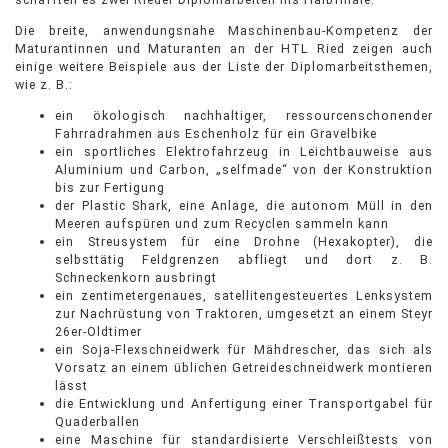
Die breite, anwendungsnahe Maschinenbau-Kompetenz der
Maturantinnen und Maturanten an der HTL Ried zeigen auch
einige weitere Beispiele aus der Liste der Diplomarbeitsthemen,
wie z. B.:
ein ökologisch nachhaltiger, ressourcenschonender
Fahrradrahmen aus Eschenholz für ein Gravelbike
ein sportliches Elektrofahrzeug in Leichtbauweise aus
Aluminium und Carbon, „selfmade“ von der Konstruktion
bis zur Fertigung
der Plastic Shark, eine Anlage, die autonom Müll in den
Meeren aufspüren und zum Recyclen sammeln kann
ein Streusystem für eine Drohne (Hexakopter), die
selbsttätig Feldgrenzen abfliegt und dort z. B.
Schneckenkorn ausbringt
ein zentimetergenaues, satellitengesteuertes Lenksystem
zur Nachrüstung von Traktoren, umgesetzt an einem Steyr
26er-Oldtimer
ein Soja-Flexschneidwerk für Mähdrescher, das sich als
Vorsatz an einem üblichen Getreideschneidwerk montieren
lässt
die Entwicklung und Anfertigung einer Transportgabel für
Quaderballen
eine Maschine für standardisierte Verschleißtests von