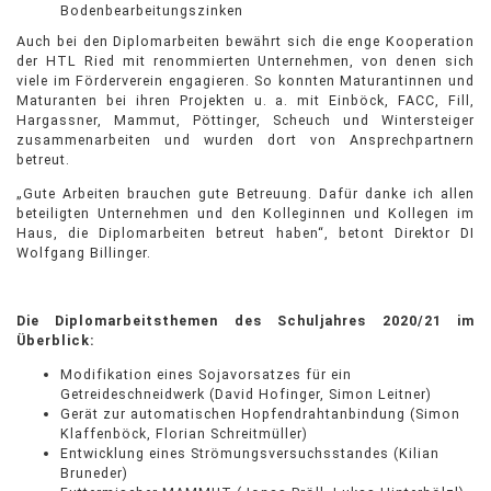
Bodenbearbeitungszinken
Auch bei den Diplomarbeiten bewährt sich die enge Kooperation
der HTL Ried mit renommierten Unternehmen, von denen sich
viele im Förderverein engagieren. So konnten Maturantinnen und
Maturanten bei ihren Projekten u. a. mit Einböck, FACC, Fill,
Hargassner, Mammut, Pöttinger, Scheuch und Wintersteiger
zusammenarbeiten und wurden dort von Ansprechpartnern
betreut.
„Gute Arbeiten brauchen gute Betreuung. Dafür danke ich allen
beteiligten Unternehmen und den Kolleginnen und Kollegen im
Haus, die Diplomarbeiten betreut haben“, betont Direktor DI
Wolfgang Billinger.
Die Diplomarbeitsthemen des Schuljahres 2020/21 im
Überblick:
Modifikation eines Sojavorsatzes für ein
Getreideschneidwerk (David Hofinger, Simon Leitner)
Gerät zur automatischen Hopfendrahtanbindung (Simon
Klaffenböck, Florian Schreitmüller)
Entwicklung eines Strömungsversuchsstandes (Kilian
Bruneder)