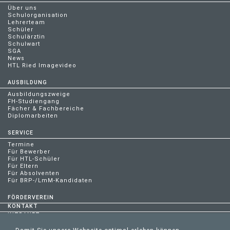
Über uns
Schulorganisation
Lehrerteam
Schüler
Schulärztin
Schulwart
SGA
News
HTL Ried Imagevideo
AUSBILDUNG
Ausbildungszweige
FH-Studiengang
Fächer & Fachbereiche
Diplomarbeiten
SERVICE
Termine
Für Bewerber
Für HTL-Schüler
Für Eltern
Für Absolventen
Für BRP-/LmM-Kandidaten
FÖRDERVEREIN
KONTAKT
INTRANET