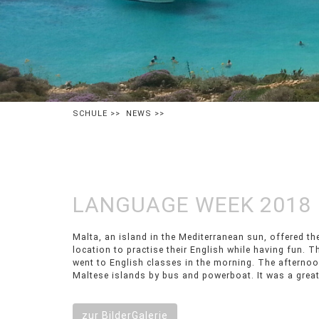
SCHULE
>>
NEWS
>>
LANGUAGE WEEK 2018
Malta, an island in the Mediterranean sun, offered th
(eg. in Valetta, the capital or Hagar Qim, 5000 year o
location to practise their English while having fun. 
went to English classes in the morning. The afternoo
Maltese islands by bus and powerboat. It was a great
zur BilderGalerie