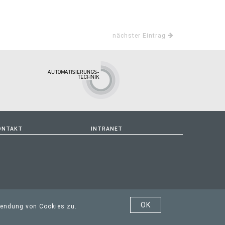
nächster Eintrag
ONTAKT
INTRANET
OK
wendung von Cookies zu.
ICE@HTLRIED.AT
|
DATENSCHUTZ