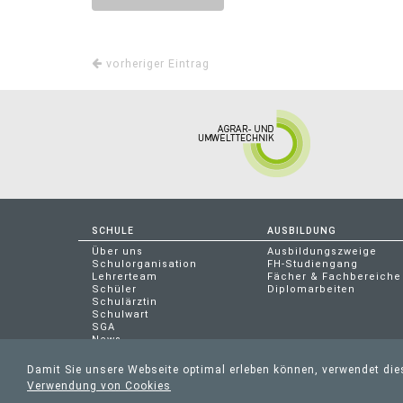
vorheriger Eintrag
SCHULE
AUSBILDUNG
Über uns
Ausbildungszweige
Schulorganisation
FH-Studiengang
Lehrerteam
Fächer & Fachbereiche
Schüler
Diplomarbeiten
Schulärztin
Schulwart
SGA
News
HTL Ried Imagevideo
Damit Sie unsere Webseite optimal erleben können, verwendet di
Verwendung von Cookies
HTL RIED | MOLKEREISTRASSE 2 | 4910 RI