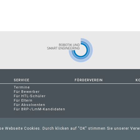
SERVICE
FÖRDERVEREIN
K
Termine
Für Bewerber
Für HTL-Schüler
Für Eltern
Für Absolventen
Für BRP-/LmM-Kandidaten
ese Webseite Cookies. Durch klicken auf "OK" stimmen Sie unserer Ver
ED IM INNKREIS | AUSTRIA | TEL. +43 07752/88997-70 | FAX. DW 71 |
OFF