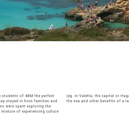
e students of 4BM the perfect
ld stone temples) and enjoyíng
They stayed in host families and
the sea and other benefits of a 
ns were spent exploring the
 mixture of experiencing culture