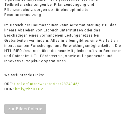
Teilbreitenschaltungen bei Pflanzendüngung und
Pflanzenschutz sorgen so für eine optimierte
Ressourcennutzung.
Im Bereich der Baumaschinen kann Automatisierung z.B. das
lineare Abziehen von Erdreich unterstützen oder das
Beschädigen eines vorhandenen Leitungsnetzes bei
Grabarbeiten verhindern. Alles in allem gibt es eine Vielfalt an
interessanten Forschungs- und Entwicklungsmöglichkeiten. Die
HTL RIED freut sich über die neue Mitgliedschaft von Bernecker
und Rainer im HTL-Förderverein, sowie auf spannende und
innovative Projekt-Kooperationen.
Weiterführende Links:
ORF:
tirol.orf.at/news/stories/2874345/
OÖN:
bit.ly/2hgDXUV
zur BilderGalerie