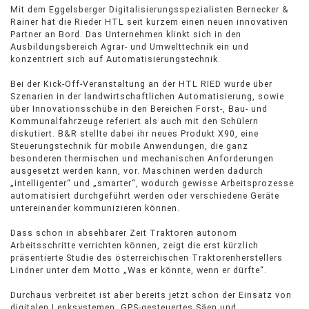
Mit dem Eggelsberger Digitalisierungsspezialisten Bernecker &
Rainer hat die Rieder HTL seit kurzem einen neuen innovativen
Partner an Bord. Das Unternehmen klinkt sich in den
Ausbildungsbereich Agrar- und Umwelttechnik ein und
konzentriert sich auf Automatisierungstechnik.
Bei der Kick-Off-Veranstaltung an der HTL RIED wurde über
Szenarien in der landwirtschaftlichen Automatisierung, sowie
über Innovationsschübe in den Bereichen Forst-, Bau- und
Kommunalfahrzeuge referiert als auch mit den Schülern
diskutiert. B&R stellte dabei ihr neues Produkt X90, eine
Steuerungstechnik für mobile Anwendungen, die ganz
besonderen thermischen und mechanischen Anforderungen
ausgesetzt werden kann, vor. Maschinen werden dadurch
„intelligenter“ und „smarter“, wodurch gewisse Arbeitsprozesse
automatisiert durchgeführt werden oder verschiedene Geräte
untereinander kommunizieren können.
Dass schon in absehbarer Zeit Traktoren autonom
Arbeitsschritte verrichten können, zeigt die erst kürzlich
präsentierte Studie des österreichischen Traktorenherstellers
Lindner unter dem Motto „Was er könnte, wenn er dürfte“.
Durchaus verbreitet ist aber bereits jetzt schon der Einsatz von
digitalen Lenksystemen. GPS-gesteuertes Säen und