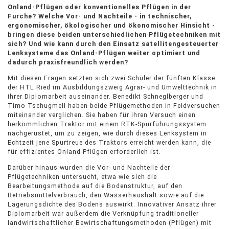
Onland-Pflügen oder konventionelles Pflügen in der
Furche? Welche Vor- und Nachteile - in technischer,
ergonomischer, ökologischer und ökonomischer Hinsicht -
bringen diese beiden unterschiedlichen Pflügetechniken mit
sich? Und wie kann durch den Einsatz satellitengesteuerter
Lenksysteme das Onland-Pflügen weiter optimiert und
dadurch praxisfreundlich werden?
Mit diesen Fragen setzten sich zwei Schüler der fünften Klasse
der HTL Ried im Ausbildungszweig Agrar- und Umwelttechnik in
ihrer Diplomarbeit auseinander. Benedikt Schneglberger und
Timo Tschugmell haben beide Pflügemethoden in Feldversuchen
miteinander verglichen. Sie haben für ihren Versuch einen
herkömmlichen Traktor mit einem RTK-Spurführungssystem
nachgerüstet, um zu zeigen, wie durch dieses Lenksystem in
Echtzeit jene Spurtreue des Traktors erreicht werden kann, die
für effizientes Onland-Pflügen erforderlich ist.
Darüber hinaus wurden die Vor- und Nachteile der
Pflügetechniken untersucht, etwa wie sich die
Bearbeitungsmethode auf die Bodenstruktur, auf den
Betriebsmittelverbrauch, den Wasserhaushalt sowie auf die
Lagerungsdichte des Bodens auswirkt. Innovativer Ansatz ihrer
Diplomarbeit war außerdem die Verknüpfung traditioneller
landwirtschaftlicher Bewirtschaftungsmethoden (Pflügen) mit