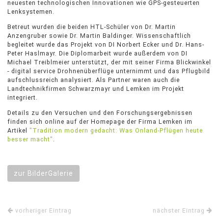
neuesten technologischen Innovationen wie GPS-gesteuerten
Lenksystemen.
Betreut wurden die beiden HTL-Schüler von Dr. Martin
Anzengruber sowie Dr. Martin Baldinger. Wissenschaftlich
begleitet wurde das Projekt von DI Norbert Ecker und Dr. Hans-
Peter Haslmayr. Die Diplomarbeit wurde außerdem von DI
Michael Treiblmeier unterstützt, der mit seiner Firma Blickwinkel
- digital service Drohnenüberflüge unternimmt und das Pflugbild
aufschlussreich analysiert. Als Partner waren auch die
Landtechnikfirmen Schwarzmayr und Lemken im Projekt
integriert.
Details zu den Versuchen und den Forschungsergebnissen
finden sich online auf der Homepage der Firma Lemken im
Artikel
"Tradition modern gedacht: Was Onland-Pflügen heute
besser macht"
.
zur BilderGalerie
vorheriger Eintrag
nächster Eintrag