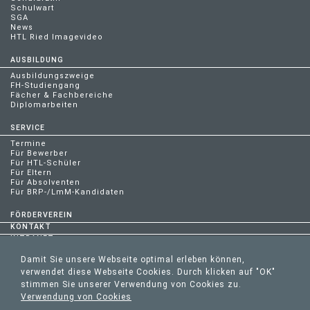
Schulwart
SGA
News
HTL Ried Imagevideo
AUSBILDUNG
Ausbildungszweige
FH-Studiengang
Fächer & Fachbereiche
Diplomarbeiten
SERVICE
Termine
Für Bewerber
Für HTL-Schüler
Für Eltern
Für Absolventen
Für BRP-/LmM-Kandidaten
FÖRDERVEREIN
KONTAKT
INTRANET
Damit Sie unsere Webseite optimal erleben können,
verwendet diese Webseite Cookies. Durch klicken auf "OK"
stimmen Sie unserer Verwendung von Cookies zu.
HTL RIED | MOLKEREISTRASSE 2 | 4910 RIED IM INNKREIS | AUSTRIA |
Verwendung von Cookies
TEL. +43 07752/88997-70 | FAX. DW 71 |
OFFICE@HTLRIED.AT
|