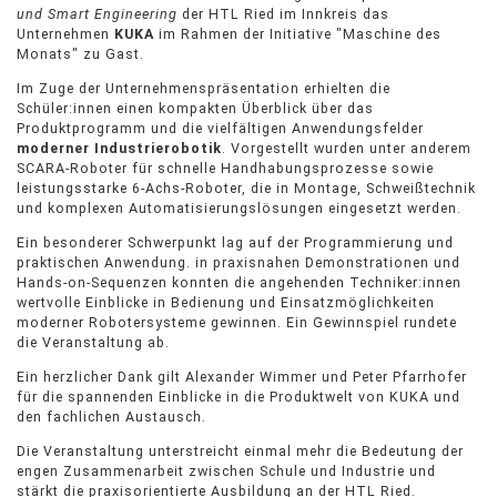
und Smart Engineering
der HTL Ried im Innkreis das
Unternehmen
KUKA
im Rahmen der Initiative "Maschine des
Monats" zu Gast.
Im Zuge der Unternehmenspräsentation erhielten die
Schüler:innen einen kompakten Überblick über das
Produktprogramm und die vielfältigen Anwendungsfelder
moderner Industrierobotik
. Vorgestellt wurden unter anderem
SCARA-Roboter für schnelle Handhabungsprozesse sowie
leistungsstarke 6-Achs-Roboter, die in Montage, Schweißtechnik
und komplexen Automatisierungslösungen eingesetzt werden.
Ein besonderer Schwerpunkt lag auf der Programmierung und
praktischen Anwendung. in praxisnahen Demonstrationen und
Hands-on-Sequenzen konnten die angehenden Techniker:innen
wertvolle Einblicke in Bedienung und Einsatzmöglichkeiten
moderner Robotersysteme gewinnen. Ein Gewinnspiel rundete
die Veranstaltung ab.
Ein herzlicher Dank gilt Alexander Wimmer und Peter Pfarrhofer
für die spannenden Einblicke in die Produktwelt von KUKA und
den fachlichen Austausch.
Die Veranstaltung unterstreicht einmal mehr die Bedeutung der
engen Zusammenarbeit zwischen Schule und Industrie und
stärkt die praxisorientierte Ausbildung an der HTL Ried.