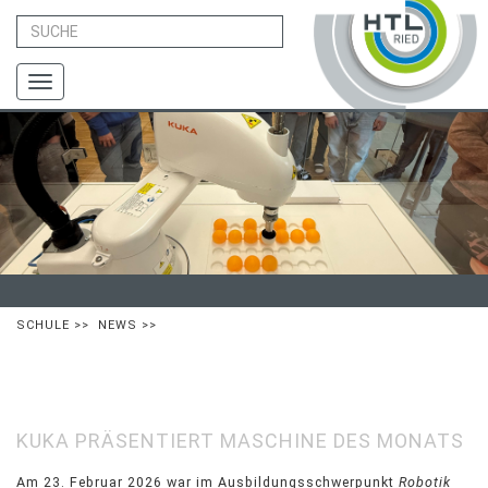
Toggle
navigation
SCHULE
>>
NEWS
>>
KUKA PRÄSENTIERT MASCHINE DES MONATS
Am 23. Februar 2026 war im Ausbildungsschwerpunkt
Robotik