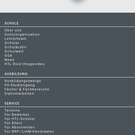
SCHULE
Über uns
Schulorganisation
Lehrerteam
Schüler
Schulärztin
Schulwart
SGA
News
HTL Ried Imagevideo
AUSBILDUNG
Ausbildungszweige
FH-Studiengang
Fächer & Fachbereiche
Diplomarbeiten
SERVICE
Termine
Für Bewerber
Für HTL-Schüler
Für Eltern
Für Absolventen
Für BRP-/LmM-Kandidaten