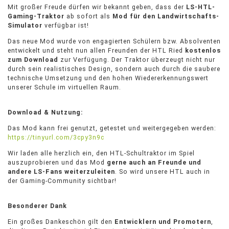
Mit großer Freude dürfen wir bekannt geben, dass der
LS-HTL-
Gaming-Traktor
ab sofort als
Mod für den Landwirtschafts-
Simulator
verfügbar ist!
Das neue Mod wurde von engagierten Schülern bzw. Absolventen
entwickelt und steht nun allen Freunden der HTL Ried
kostenlos
zum Download
zur Verfügung. Der Traktor überzeugt nicht nur
durch sein realistisches Design, sondern auch durch die saubere
technische Umsetzung und den hohen Wiedererkennungswert
unserer Schule im virtuellen Raum.
Download & Nutzung:
Das Mod kann frei genutzt, getestet und weitergegeben werden:
https://tinyurl.com/3cpy3n9c
Wir laden alle herzlich ein, den HTL-Schultraktor im Spiel
auszuprobieren und das Mod
gerne auch an Freunde und
andere LS-Fans weiterzuleiten
. So wird unsere HTL auch in
der Gaming-Community sichtbar!
Besonderer Dank
Ein großes Dankeschön gilt den
Entwicklern und Promotern
,