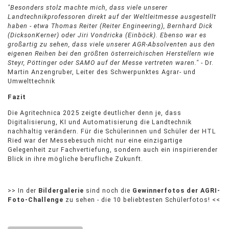
"Besonders stolz machte mich, dass viele unserer
Landtechnikprofessoren direkt auf der Weltleitmesse ausgestellt
haben - etwa Thomas Reiter (Reiter Engineering), Bernhard Dick
(DicksonKerner) oder Jiri Vondricka (Einböck). Ebenso war es
großartig zu sehen, dass viele unserer AGR-Absolventen aus den
eigenen Reihen bei den größten österreichischen Herstellern wie
Steyr, Pöttinger oder SAMO auf der Messe vertreten waren."
- Dr.
Martin Anzengruber, Leiter des Schwerpunktes Agrar- und
Umwelttechnik
Fazit
Die Agritechnica 2025 zeigte deutlicher denn je, dass
Digitalisierung, KI und Automatisierung die Landtechnik
nachhaltig verändern. Für die Schülerinnen und Schüler der HTL
Ried war der Messebesuch nicht nur eine einzigartige
Gelegenheit zur Fachvertiefung, sondern auch ein inspirierender
Blick in ihre mögliche berufliche Zukunft.
>> In der
Bildergalerie
sind noch die
Gewinnerfotos der AGRI-
Foto-Challenge
zu sehen - die 10 beliebtesten Schülerfotos! <<