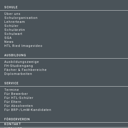
SCHULE
Über uns
Schulorganisation
Lehrerteam
Schüler
Schulärztin
Schulwart
SGA
News
HTL Ried Imagevideo
AUSBILDUNG
Ausbildungszweige
FH-Studiengang
Fächer & Fachbereiche
Diplomarbeiten
SERVICE
Termine
Für Bewerber
Für HTL-Schüler
Für Eltern
Für Absolventen
Für BRP-/LmM-Kandidaten
FÖRDERVEREIN
KONTAKT