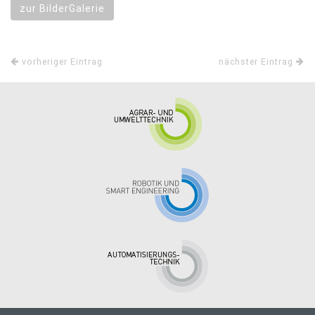
zur BilderGalerie
vorheriger Eintrag
nächster Eintrag