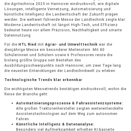
die Agritechnica 2025 in Hannover eindrucksvoll, wie digitale
Lösungen, intelligente Vernetzung, Automatisierung und
künstliche Intelligenz die Landwirtschaft der Zukunft prägen
werden. Die weltweit führende Messe der Landtechnik zeigte klar:
Moderne Landwirtschaft ist längst High-Tech, und Effizienz
bedeutet heute vor allem Präzision, Nachhaltigkeit und smarte
Datennutzung.
Für die
HTL Ried
mit
Agrar- und Umwelttechnik
war die
diesjährige Messe ein besonderer Meilenstein. Mit 80
Schülerinnen und Schülern sowie 6 Professoren reiste die
bislang größte Gruppe seit Bestehen des
Ausbildungsschwerpunkts nach Hannover, um zwei Tage lang
die neuesten Entwicklungen der Landtechnikwelt zu erleben.
Technologische Trends klar erkennba
r
Die wichtigsten Messetrends bestätigen eindrucksvoll, wohin die
Reise der Branche geht:
Automatisierungsprozesse & Fahrassistenzsysteme:
Alle großen Traktorenhersteller zeigten weiterentwickelte
Assistenztechnologien auf dem Weg zum autonomen
Fahren.
Künstliche Intelligenz & Datenanalyse:
Besonders viel Aufmerksamkeit erhielten KI-basierte