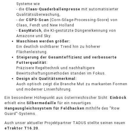
Systeme wie
- die
Claas-Quaderballenpresse
mit automatisierter
Qualitätsüberwachung,
- der
CSPS-Scan
(Corn-Silage-Processing-Score) von
Claas, Fendt und New Holland
-
EasyMatch
, die KI-gestützte Düngererkennung von
Amazone und Sky.
Maschinen werden größer:
Ein deutlich sichtbarer Trend hin zu höherer
Flächenleistung.
Steigerung der Gesamteffizienz und verbesserte
Futterqualität:
Präzisere Regeltechnik und nachhaltigere
Bewirtschaftungsmethoden standen im Fokus.
Design als Qualitätsmerkmal:
Auch optisch zeigt die Branche Mut zu markanten Formen
und moderner Linienführung.
Ein besonderer Höhepunkt aus österrreichischer Sicht:
Einböck
erhielt eine
Silbermedaille
für ein neuartiges
Hangausgleichssystem für Feldhacken
mithilfe des "Row
Guard"-Systems.
Auch unser aktueller Projektpartner TADUS stellte seinen neuen
eTraktor T16.20
.