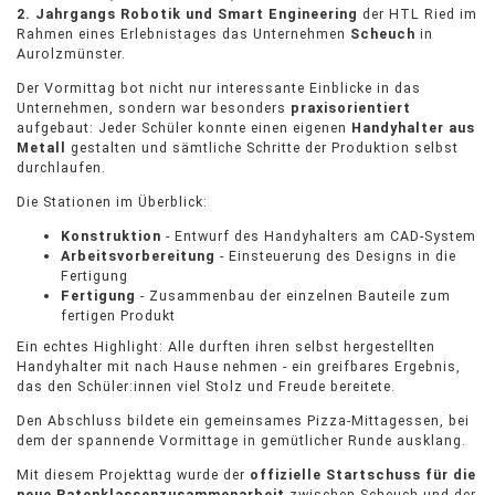
2. Jahrgangs Robotik und Smart Engineering
der HTL Ried im
Rahmen eines Erlebnistages das Unternehmen
Scheuch
in
Aurolzmünster.
Der Vormittag bot nicht nur interessante Einblicke in das
Unternehmen, sondern war besonders
praxisorientiert
aufgebaut: Jeder Schüler konnte einen eigenen
Handyhalter
aus
Metall
gestalten und sämtliche Schritte der Produktion selbst
durchlaufen.
Die Stationen im Überblick:
Konstruktion
- Entwurf des Handyhalters am CAD-System
Arbeitsvorbereitung
- Einsteuerung des Designs in die
Fertigung
Fertigung
- Zusammenbau der einzelnen Bauteile zum
fertigen Produkt
Ein echtes Highlight: Alle durften ihren selbst hergestellten
Handyhalter mit nach Hause nehmen - ein greifbares Ergebnis,
das den Schüler:innen viel Stolz und Freude bereitete.
Den Abschluss bildete ein gemeinsames Pizza-Mittagessen, bei
dem der spannende Vormittage in gemütlicher Runde ausklang.
Mit diesem Projekttag wurde der
offizielle Startschuss für die
neue Patenklassenzusammenarbeit
zwischen Scheuch und der